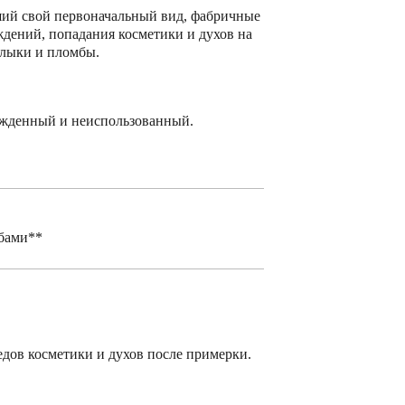
ший свой первоначальный вид, фабричные
дений, попадания косметики и духов на
рлыки и пломбы.
ежденный и неиспользованный.
бами**
едов косметики и духов после примерки.