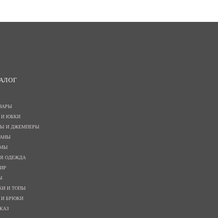
АЛОГ
ВАРЫ
 И ЮБКИ
РЫ И ДЖЕМПЕРЫ
ГАНЫ
ЮМЫ
ЯЯ ОДЕЖДА
ИР
Ы
КИ И ТОПЫ
 И БРЮКИ
КАЗ