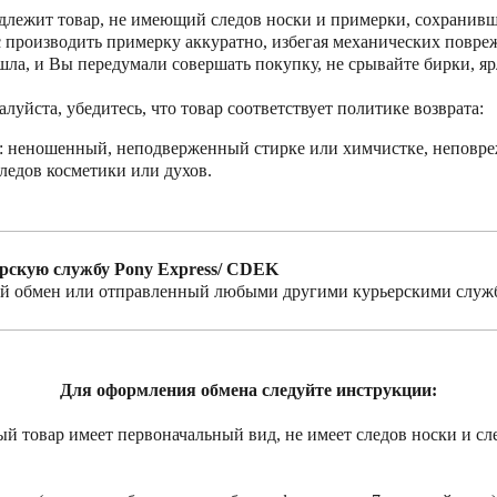
длежит товар, не имеющий следов носки и примерки, сохранив
 производить примерку аккуратно, избегая механических повреж
ошла, и Вы передумали совершать покупку, не срывайте бирки, я
уйста, убедитесь, что товар соответствует политике возврата:
д: неношенный, неподверженный стирке или химчистке, неповр
ледов косметики или духов.
ерскую службу Pony Express/ CDEK
ый обмен или отправленный любыми другими курьерскими служ
Для оформления обмена следуйте инструкции:
ый товар имеет первоначальный вид, не имеет следов носки и сл