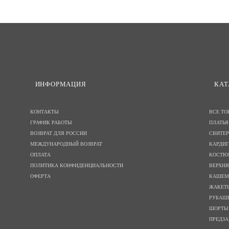
И
НФОРМАЦИЯ
КАТ
КОНТАКТЫ
ВСЕ ТО
ГРАФИК РАБОТЫ
ПЛАТЬЯ
ВОЗВРАТ ДЛЯ РОССИИ
СВИТЕ
МЕЖДУНАРОДНЫЙ ВОЗВРАТ
КАРДИ
ОПЛАТА
КОСТ
ПОЛИТИКА КОНФИДЕНЦИАЛЬНОСТИ
ВЕРХН
ОФЕРТА
КАШЕМ
ЖАКЕТ
РУБАШ
ШОРТЫ
ПРЕДЗА