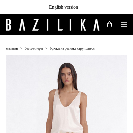
English version
магазин
>
бестселлеры
>
брюки на резинке струящиеся